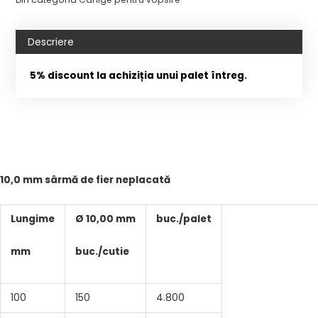
Descriere
5% discount la achiziția unui palet întreg.
10,0 mm sârmă de fier neplacată
Lungime
Ø 10,00 mm
buc./palet
mm
buc./cutie
100
150
4.800