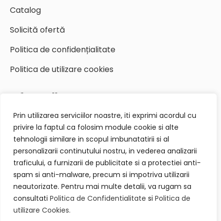
Catalog
Solicită ofertă
Politica de confidențialitate
Politica de utilizare cookies
Informații pentru contact
Prin utilizarea serviciilor noastre, iti exprimi acordul cu
+40 744 479 313
privire la faptul ca folosim module cookie si alte
office@integraldinamic.ro
tehnologii similare in scopul imbunatatirii si al
personalizarii continutului nostru, in vederea analizarii
Piata 1 Mai, Nr 4-5, Cluj-Napoca
traficului, a furnizarii de publicitate si a protectiei anti-
spam si anti-malware, precum si impotriva utilizarii
neautorizate. Pentru mai multe detalii, va rugam sa
Cere o ofertă acum
consultati
Politica de Confidentialitate
si
Politica de
utilizare Cookies.