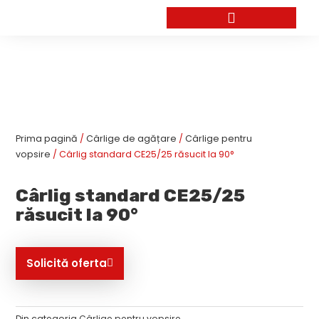
Skip
to
content
Prima pagină
/
Cârlige de agățare
/
Cârlige pentru
vopsire
/ Cârlig standard CE25/25 răsucit la 90°
Cârlig standard CE25/25
răsucit la 90°
Solicită oferta
Din categoria
Cârlige pentru vopsire