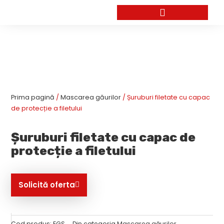
Skip
to
content
Prima pagină
/
Mascarea găurilor
/ Șuruburi filetate cu capac
de protecție a filetului
Șuruburi filetate cu capac de
protecție a filetului
Solicită oferta
Cod produs:
EGS
Din categoria
Mascarea găurilor