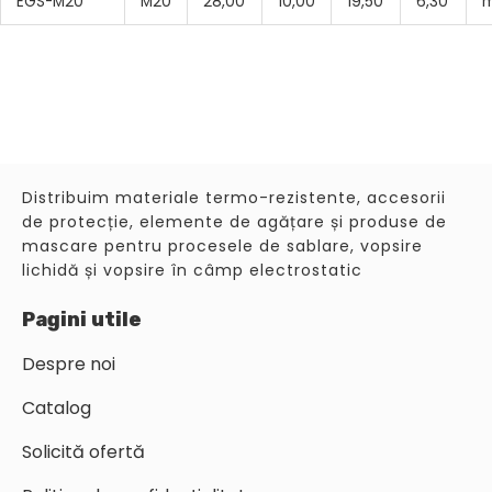
EGS-M20
M20
28,00
10,00
19,50
6,30
m
Distribuim materiale termo-rezistente, accesorii
de protecție, elemente de agățare și produse de
mascare pentru procesele de sablare, vopsire
lichidă și vopsire în câmp electrostatic
Pagini utile
Despre noi
Catalog
Solicită ofertă