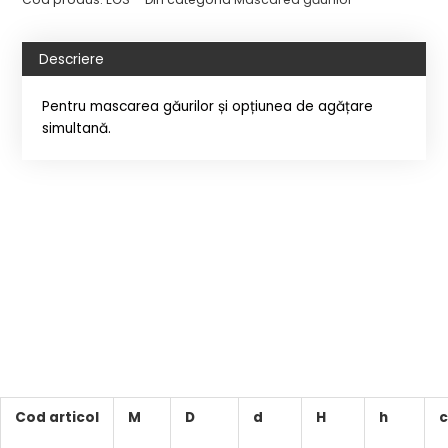
Descriere
Pentru mascarea găurilor și opțiunea de agățare
simultană.
Cod articol
M
D
d
H
h
c