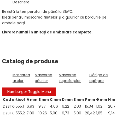
Descriere
Rezistă la temperaturi de până la 315ºC.
Ideal pentru mascarea filetelor și a găurilor cu bordurile pe
ambele părți.
Livrare numai în unități de ambalare complete.
Catalog de produse
Mascarea
Mascarea
Mascarea
Cârlige de
axelor
găurilor
suprafețelor
agățare
Hamburger Toggle Menu
Cod articol
A
mm
B
mm
C
mm
D
mm
E
mm
F
mm
G
mm
H
m
DZSTK-555,1
6,93
9,37
4,06
6,22
2,03
15,34
1,02
26,7
DZSTK-555,2
7,80
10,26
5,00
6,73
5,00
20,42
1,85
9,14