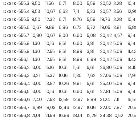
DZSTK-555,3
9,50
11,56
6,71
8,00
5,59
20,52
3,28
10,41
DZSTK-555,4
9,53
10,67
6,63
7,11
5,33
20,57
3,56
12,95
DZSTK-555,5
9,50
12,32
6,71
8,76
5,59
19,76
3,28
10,41
DZSTK-555,6
10,67
9,88
6,86
6,73
5,72
19,05
3,81
15,88
DZSTK-555,7
10,80
10,67
8,00
6,60
5,08
20,42
4,57
9,14
DZSTK-555,8
11,30
10,16
8,51
6,60
3,81
20,42
5,08
9,14
DZSTK-555,9
11,30
12,55
8,51
8,99
3,81
20,42
5,08
11,43
DZSTK-556,1
11,30
12,55
8,51
8,99
6,99
20,42
5,08
11,43
DZSTK-556,2
13,00
15,16
10,31
11,61
5,61
26,80
5,08
14,15
DZSTK-556,3
13,21
15,37
10,16
11,30
7,62
27,05
5,08
17,91
DZSTK-556,4
13,00
13,97
10,26
9,91
5,61
25,40
5,08
9,14
DZSTK-556,5
13,00
10,16
10,31
6,60
5,61
27,81
5,08
9,14
DZSTK-556,6
17,40
17,53
13,59
13,97
8,89
31,24
7,11
16,51
DZSTK-556,7
16,99
18,03
13,46
13,97
10,16
32,00
7,87
20,5
DZSTK-556,8
21,01
21,59
16,99
18,01
12,29
34,38
10,52
20,5