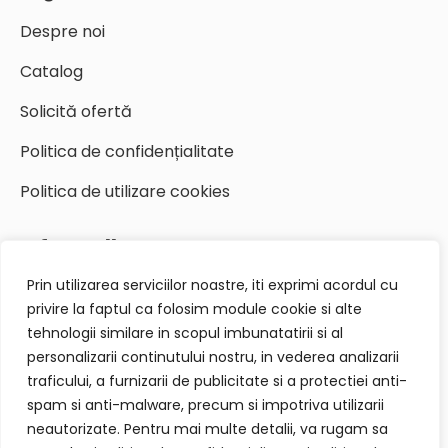
Despre noi
Catalog
Solicită ofertă
Politica de confidențialitate
Politica de utilizare cookies
Informații pentru contact
Prin utilizarea serviciilor noastre, iti exprimi acordul cu
+40 744 479 313
privire la faptul ca folosim module cookie si alte
office@integraldinamic.ro
tehnologii similare in scopul imbunatatirii si al
personalizarii continutului nostru, in vederea analizarii
Piata 1 Mai, Nr 4-5, Cluj-Napoca
traficului, a furnizarii de publicitate si a protectiei anti-
spam si anti-malware, precum si impotriva utilizarii
neautorizate. Pentru mai multe detalii, va rugam sa
Cere o ofertă acum