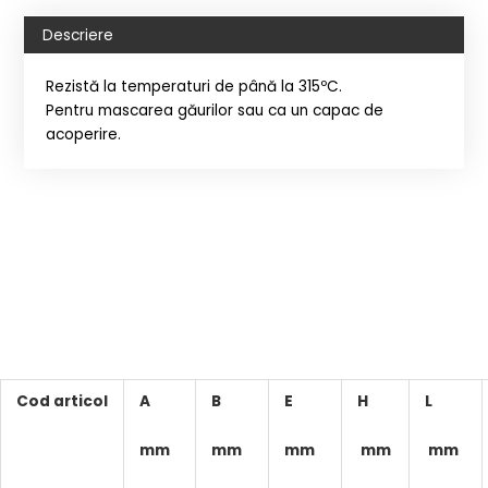
Descriere
Rezistă la temperaturi de până la 315ºC.
Pentru mascarea găurilor sau ca un capac de
acoperire.
Cod articol
A
B
E
H
L
mm
mm
mm
mm
mm