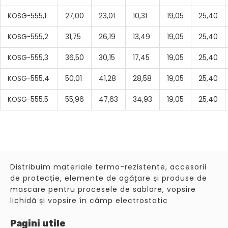
KOSG-555,1
27,00
23,01
10,31
19,05
25,40
KOSG-555,2
31,75
26,19
13,49
19,05
25,40
KOSG-555,3
36,50
30,15
17,45
19,05
25,40
KOSG-555,4
50,01
41,28
28,58
19,05
25,40
KOSG-555,5
55,96
47,63
34,93
19,05
25,40
Distribuim materiale termo-rezistente, accesorii
de protecție, elemente de agățare și produse de
mascare pentru procesele de sablare, vopsire
lichidă și vopsire în câmp electrostatic
Pagini utile