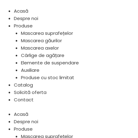
Scroll
Skip
Up
to
Acasă
content
Despre noi
Produse
Mascarea suprafețelor
Mascarea găurilor
Mascarea axelor
Cârlige de agățare
Elemente de suspendare
Auxiliare
Produse cu stoc limitat
Catalog
Solicită oferta
Contact
Acasă
Despre noi
Produse
Mascarea suprafețelor