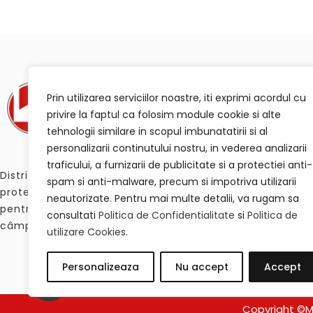
Prin utilizarea serviciilor noastre, iti exprimi acordul cu
privire la faptul ca folosim module cookie si alte
tehnologii similare in scopul imbunatatirii si al
personalizarii continutului nostru, in vederea analizarii
traficului, a furnizarii de publicitate si a protectiei anti-
Distribuim materiale termo-rezistente, accesorii de
spam si anti-malware, precum si impotriva utilizarii
protecție, elemente de agățare și produse de mascare
neautorizate. Pentru mai multe detalii, va rugam sa
pentru procesele de sablare, vopsire lichidă și vopsire în
consultati
Politica de Confidentialitate
si
Politica de
câmp electrostatic
utilizare Cookies.
Personalizeaza
Nu accept
Accept
Copyright ©M