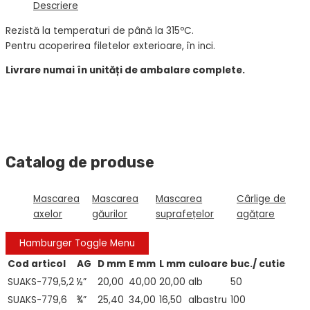
Descriere
Rezistă la temperaturi de până la 315ºC.
Pentru acoperirea filetelor exterioare, în inci.
Livrare numai în unități de ambalare complete.
Catalog de produse
Mascarea
Mascarea
Mascarea
Cârlige de
axelor
găurilor
suprafețelor
agățare
Hamburger Toggle Menu
Cod articol
AG
D
mm
E
mm
L
mm
culoare
buc./
cutie
SUAKS-779,5,2
½”
20,00
40,00
20,00
alb
50
SUAKS-779,6
¾”
25,40
34,00
16,50
albastru
100