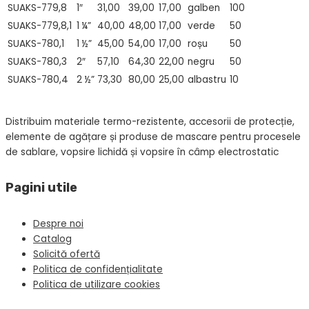
SUAKS-779,8
1″
31,00
39,00
17,00
galben
100
SUAKS-779,8,1
1 ¼”
40,00
48,00
17,00
verde
50
SUAKS-780,1
1 ½”
45,00
54,00
17,00
roșu
50
SUAKS-780,3
2″
57,10
64,30
22,00
negru
50
SUAKS-780,4
2 ½”
73,30
80,00
25,00
albastru
10
Distribuim materiale termo-rezistente, accesorii de protecție,
elemente de agățare și produse de mascare pentru procesele
de sablare, vopsire lichidă și vopsire în câmp electrostatic
Pagini utile
Despre noi
Catalog
Solicită ofertă
Politica de confidențialitate
Politica de utilizare cookies