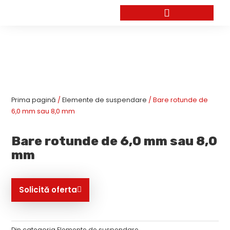
Skip
to
content
Prima pagină
/
Elemente de suspendare
/ Bare rotunde de
6,0 mm sau 8,0 mm
Bare rotunde de 6,0 mm sau 8,0
mm
Solicită oferta
Din categoria
Elemente de suspendare