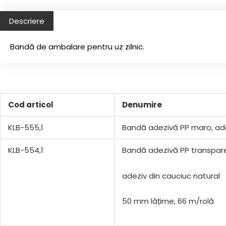
Descriere
Bandă de ambalare pentru uz zilnic.
Cod articol
Denumire
KLB-555,1
Bandă adezivă PP maro, ade
KLB-554,1
Bandă adezivă PP transpar
adeziv din cauciuc natural
50 mm lățime, 66 m/rolă