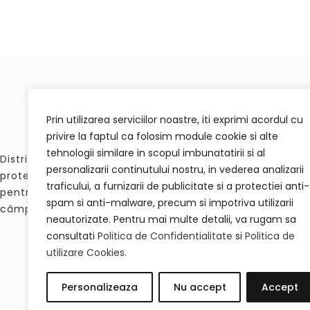
Prin utilizarea serviciilor noastre, iti exprimi acordul cu
privire la faptul ca folosim module cookie si alte
tehnologii similare in scopul imbunatatirii si al
Distribuim materiale termo-rezistente, accesorii de
personalizarii continutului nostru, in vederea analizarii
protecție, elemente de agățare și produse de mascare
traficului, a furnizarii de publicitate si a protectiei anti-
pentru procesele de sablare, vopsire lichidă și vopsire în
spam si anti-malware, precum si impotriva utilizarii
câmp electrostatic
neautorizate. Pentru mai multe detalii, va rugam sa
consultati
Politica de Confidentialitate
si
Politica de
utilizare Cookies.
Personalizeaza
Nu accept
Accept