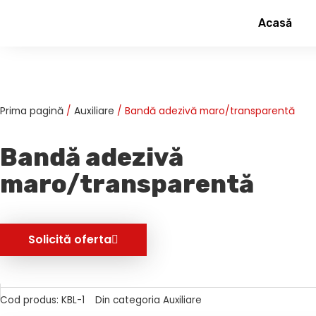
Skip
Acasă
to
content
Prima pagină
/
Auxiliare
/ Bandă adezivă maro/transparentă
Bandă adezivă
maro/transparentă
Solicită oferta
Cod produs:
KBL-1
Din categoria
Auxiliare